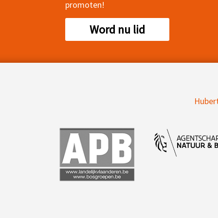
promoten!
Word nu lid
Hubert