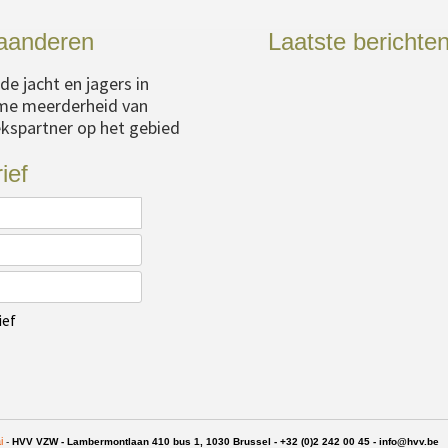
laanderen
Laatste berichte
e jacht en jagers in
ime meerderheid van
rekspartner op het gebied
ief
ief
i
-
HVV VZW - Lambermontlaan 410 bus 1, 1030 Brussel - +32 (0)2 242 00 45 -
info@hvv.be