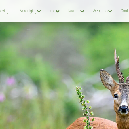
eving
Vereniging
Info
Kaarten
Webshop
Conta