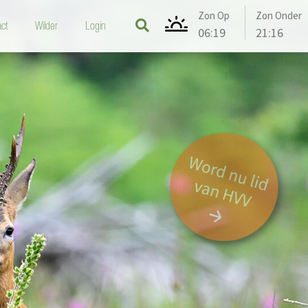
Zon Op
Zon Onder
ct
Wilder
Login
06:19
21:16
Zoeken
naar: