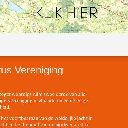
tus Vereniging
rtegenwoordigt ruim twee derde van alle
agersvereniging in Vlaanderen en de enige
heid.
het voortbestaan van de weidelijke jacht in
ht en het behoud van de biodiversiteit te